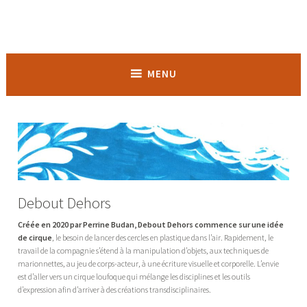
Accéder
au
contenu
Balezocirque
principal
MENU
Debout Dehors
Créée en 2020 par Perrine Budan, Debout Dehors commence sur une idée
de cirque
, le besoin de lancer des cercles en plastique dans l’air. Rapidement, le
travail de la compagnie s’étend à la manipulation d’objets, aux techniques de
marionnettes, au jeu de corps-acteur, à une écriture visuelle et corporelle. L’envie
est d’aller vers un cirque loufoque qui mélange les disciplines et les outils
d’expression afin d’arriver à des créations transdisciplinaires.