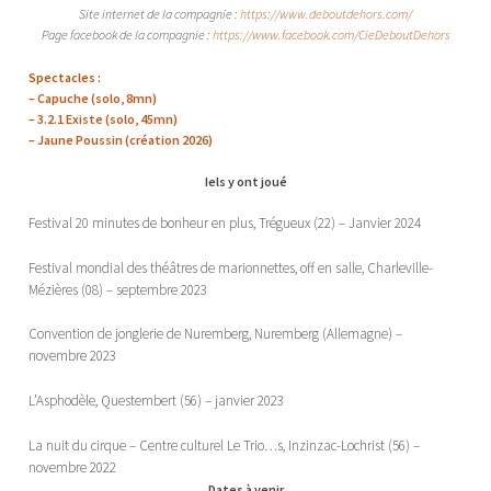
Site internet de la compagnie :
https://www.deboutdehors.com/
Page facebook de la compagnie :
https://www.facebook.com/CieDeboutDehors
Spectacles :
– Capuche (solo, 8mn)
– 3.2.1 Existe (solo, 45mn)
– Jaune Poussin (création 2026)
Iels y ont joué
Festival 20 minutes de bonheur en plus, Trégueux (22) – Janvier 2024
Festival mondial des théâtres de marionnettes, off en salle, Charleville-
Mézières (08) – septembre 2023
Convention de jonglerie de Nuremberg, Nuremberg (Allemagne) –
novembre 2023
L’Asphodèle, Questembert (56) – janvier 2023
La nuit du cirque – Centre culturel Le Trio…s, Inzinzac-Lochrist (56) –
novembre 2022
Dates à venir