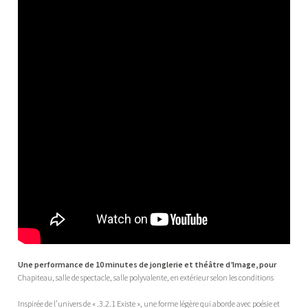
Une performance de 10 minutes de jonglerie et théâtre d’Image, pour
Chapiteau, salle de spectacle, salle polyvalente, en extérieur selon les conditions
Inspirée de l’univers de « .3.2.1 Existe », une forme légère qui aborde avec poésie et