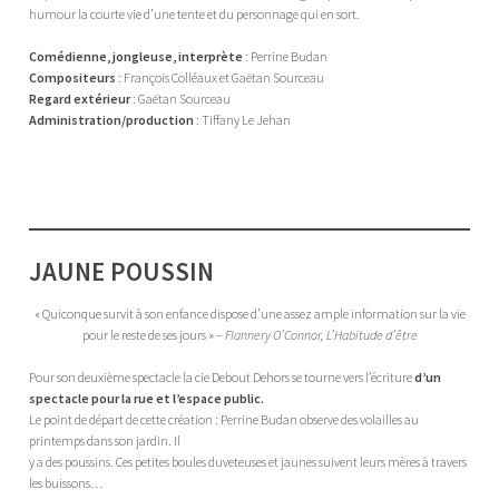
humour la courte vie d’une tente et du personnage qui en sort.
Comédienne, jongleuse, interprète
: Perrine Budan
Compositeurs
: François Colléaux et Gaëtan Sourceau
Regard extérieur
: Gaëtan Sourceau
Administration/production
: Tiffany Le Jehan
JAUNE POUSSIN
« Quiconque survit à son enfance dispose d’une assez ample information sur la vie
pour le reste de ses jours » –
Flannery O’Connor, L’Habitude d’être
Pour son deuxième spectacle la cie Debout Dehors se tourne vers l’écriture
d’un
spectacle pour la rue et l’espace public.
Le point de départ de cette création : Perrine Budan observe des volailles au
printemps dans son jardin. Il
y a des poussins. Ces petites boules duveteuses et jaunes suivent leurs mères à travers
les buissons…