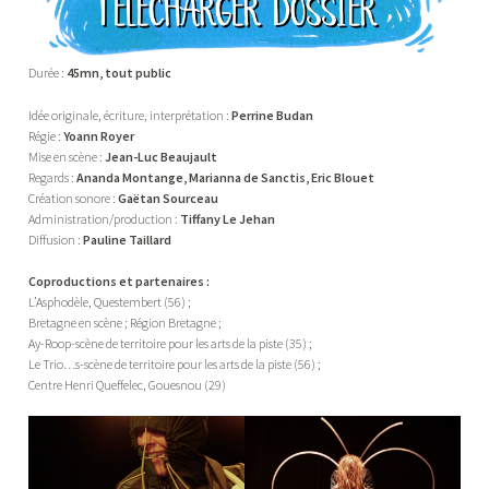
Durée :
45mn, tout public
Idée originale, écriture, interprétation :
Perrine Budan
Régie :
Yoann Royer
Mise en scène :
Jean-Luc Beaujault
Regards :
Ananda Montange, Marianna
de Sanctis, Eric Blouet
Création sonore :
Gaëtan Sourceau
Administration/production :
Tiffany Le Jehan
Diffusion :
Pauline Taillard
Coproductions et partenaires :
L’Asphodèle, Questembert (56) ;
Bretagne en scène ; Région Bretagne ;
Ay-Roop-scène de territoire pour les arts de la piste (35) ;
Le Trio…s-scène de territoire pour les arts de la piste (56) ;
Centre Henri Queffelec, Gouesnou (29)