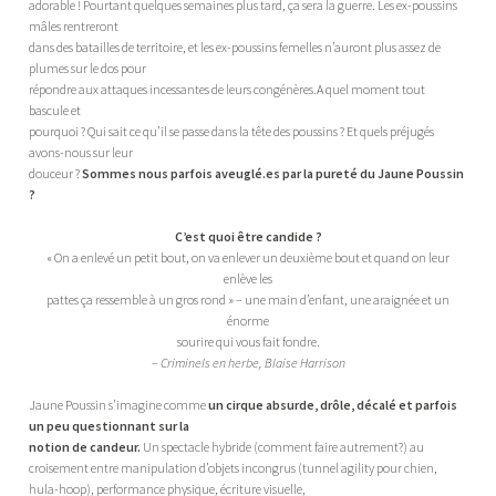
adorable ! Pourtant quelques semaines plus tard, ça sera la guerre. Les ex-poussins
mâles rentreront
dans des batailles de territoire, et les ex-poussins femelles n’auront plus assez de
plumes sur le dos pour
répondre aux attaques incessantes de leurs congénères.A quel moment tout
bascule et
pourquoi ? Qui sait ce qu’il se passe dans la tête des poussins ? Et quels préjugés
avons-nous sur leur
douceur ?
Sommes nous parfois aveuglé.es par la pureté du Jaune Poussin
?
C’est quoi être candide ?
« On a enlevé un petit bout, on va enlever un deuxième bout et quand on leur
enlève les
pattes ça ressemble à un gros rond » – une main d’enfant, une araignée et un
énorme
sourire qui vous fait fondre.
–
Criminels en herbe, Blaise Harrison
Jaune Poussin s’imagine comme
un cirque absurde, drôle, décalé et parfois
un peu questionnant sur la
notion de candeur.
Un spectacle hybride (comment faire autrement?) au
croisement entre manipulation d’objets incongrus (tunnel agility pour chien,
hula-hoop), performance physique, écriture visuelle,