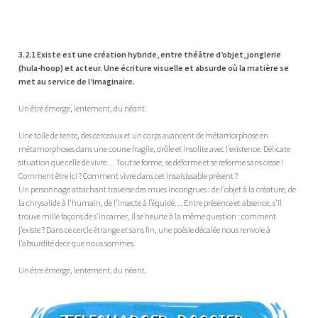
3.2.1 Existe est une création hybride, entre théâtre d’objet, jonglerie
(hula-hoop) et acteur. Une écriture visuelle et absurde où la matière se
met au service de l’imaginaire.
Un être émerge, lentement, du néant.
Une toile de tente, des cerceaux et un corps avancent de métamorphose en
métamorphoses dans une course fragile, drôle et insolite avec l’existence. Délicate
situation que celle de vivre… Tout se forme, se déforme et se reforme sans cesse !
Comment être ici ? Comment vivre dans cet insaisissable présent ?
Un personnage attachant traverse des mues incongrues : de l’objet à la créature, de
la chrysalide à l’humain, de l’insecte à l’équidé… Entre présence et absence, s’il
trouve mille façons de s’incarner, il se heurte à la même question : comment
j’existe ? Dans ce cercle étrange et sans fin, une poésie décalée nous renvoie à
l’absurdité dece que nous sommes.
Un être émerge, lentement, du néant.