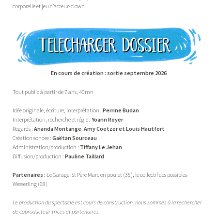
corporelle et jeu d’acteur-clown.
En cours de création : sortie septembre 2026
Tout public à partir de 7 ans, 40mn
Idée originale, écriture, interprétation :
Perrine Budan
Interprétation, recherche et régie :
Yoann Royer
Regards :
Ananda Montange
,
Amy Coetzer et Louis Hautfort
Création sonore :
Gaëtan Sourceau
Administration/production :
Tiffany Le Jehan
Diffusion/production :
Pauline Taillard
Partenaires :
Le Garage-St Père Marc en poulet (35), le collectif des possibles-
Wesserling (68)
Le production du spectacle est cours de construction, nous sommes à la rechercher
de coproducteur·trices et partenaires.