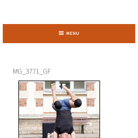
Accéder
au
contenu
Balezocirque
principal
MENU
MG_3771_GF